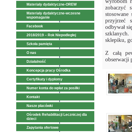
wyrobom ni
Materiały dydaktyczne-OREW
zobaczyć s
stosowane 
Materiały dydaktyczne-wczesne
wspomaganie
przyjrzeć 
odbywał się
Facebook
szklanych.
2018/2019 – Rok Niepodległej
sklepiku, 
Szkoła pamięta
Z całą pew
O nas
obserwacji
Działalność
Koncepcja pracy Ośrodka
Certyfikaty i dyplomy
Numer konta do wpłat za posiłki
Kontakt
Nasze placówki
Ośrodek Rehabilitacji Leczniczej dla
dzieci
Zapytania ofertowe