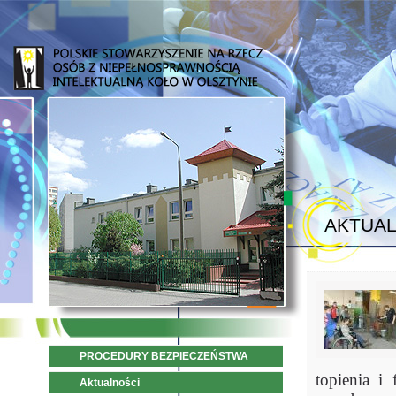
AKTUAL
PROCEDURY BEZPIECZEŃSTWA
topienia i
Aktualności