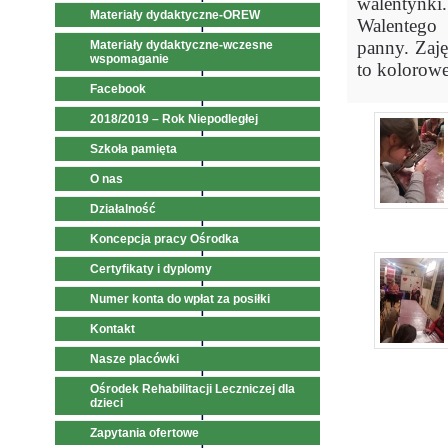
walentynki
Materiały dydaktyczne-OREW
Walentego 
panny. Zaj
Materiały dydaktyczne-wczesne
wspomaganie
to kolorow
Facebook
2018/2019 – Rok Niepodległej
Szkoła pamięta
O nas
Działalność
Koncepcja pracy Ośrodka
Certyfikaty i dyplomy
Numer konta do wpłat za posiłki
Kontakt
Nasze placówki
Ośrodek Rehabilitacji Leczniczej dla
dzieci
Zapytania ofertowe